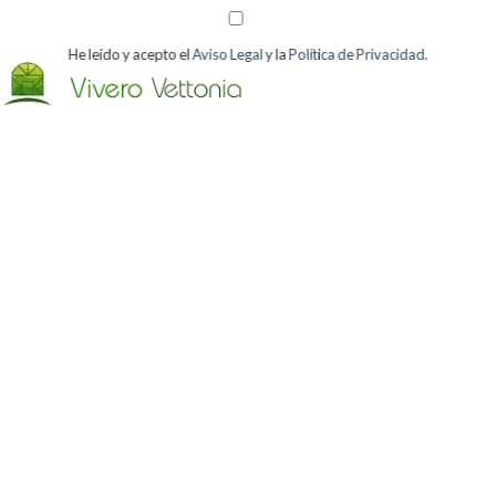
He leído y acepto el
Aviso Legal
y la
Política de Privacidad
.
Acepto recibir la información que la entidad considere oportuno
por correo electrónico (Puede darse de baja en cualquier
momento).
[bws_google_captcha]