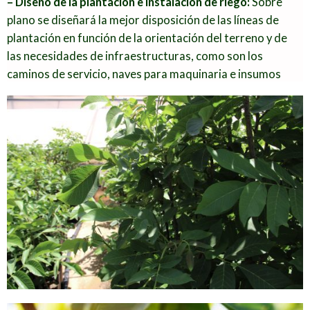
– Diseño de la plantación e instalación de riego:
Sobre
de últimas heladas serán
plano se diseñará la mejor disposición de las líneas de
determinantes en la elección de la
plantación en función de la orientación del terreno y de
variedad compatible con nuestra
las necesidades de infraestructuras, como son los
zona. El estudio de los vientos
caminos de servicio, naves para maquinaria e insumos
dominantes nos determinará la
pero sobre todo instalación de riego.
mejor disposición de los
polinizadores.
– Establecer un plan de plantación:
En función de los
objetivos planteados y la disponibilidad de planta se
elaborará un plan de plantación que decidirá si se realiza a
raíz desnuda o en contenedor.