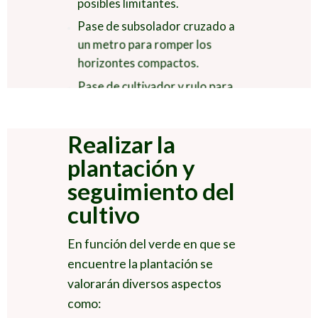
posibles limitantes.
Pase de subsolador cruzado a
un metro para romper los
horizontes compactos.
Pase de cultivador y rulo para
aireación del terreno y
homogeneización.
Realizar la
Elaboración de caballones si
plantación y
procede.
seguimiento del
Marqueo con GPS de los puntos
de plantación de variedad y
cultivo
polinizadores.
En función del verde en que se
Plantación y riego inmediato.
encuentre la plantación se
valorarán diversos aspectos
como: