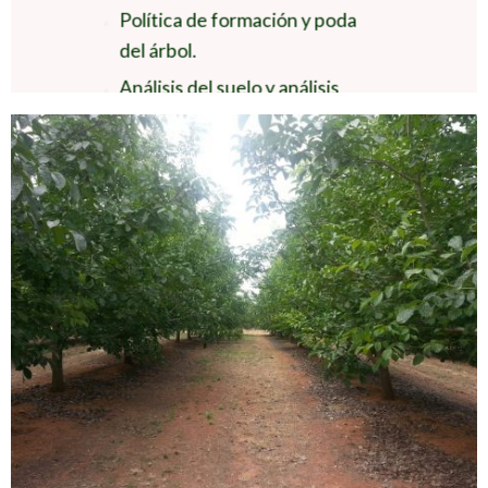
Política de formación y poda
del árbol.
Análisis del suelo y análisis
foliares para identificar
carencias nutricionales
Determinación de la política de
riego y fertirrigación.
Tomas recurrentes de grado
de presión estomática en las
hojas para determinar la
hidratación óptima de la planta.
Observación de diferentes
plagas y tratamientos
pertinentes.