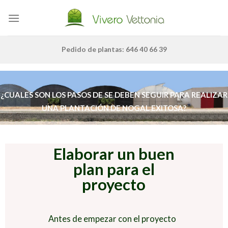
Skip
to
content
Pedido de plantas: 646 40 66 39
¿CUALES SON LOS PASOS DE SE DEBEN SEGUIR PARA REALIZAR
UNA PLANTACIÓN DE NOGAL EXITOSA?
Elaborar un buen
plan para el
proyecto
Antes de empezar con el proyecto